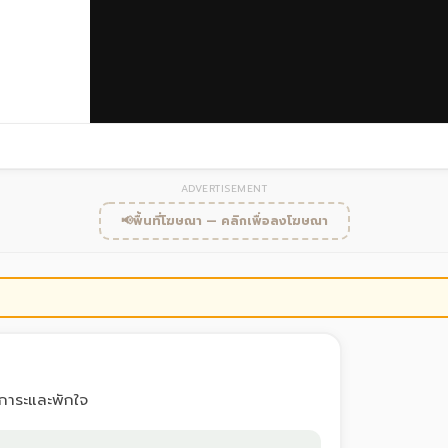
ADVERTISEMENT
📢
พื้นที่โฆษณา — คลิกเพื่อลงโฆษณา
กการะและพักใจ