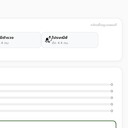
คลิกเพื่อดูบนแผนที่
นีตำรวจ
ไปรษณีย์
📬
3.4 กม.
อีก 4.4 กม.
0
0
0
0
0