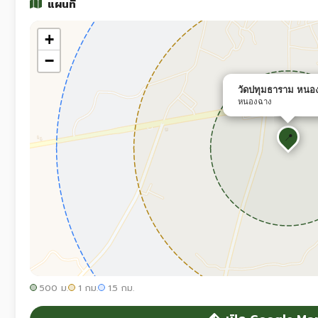
แผนที่
+
−
วัดปทุมธาราม หนอ
หนองฉาง
📍
500 ม.
1 กม.
1.5 กม.