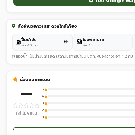
เปิด Google Ma
สิ่งอำนวยความสะดวกใกล้เคียง
ปั้มน้ำมัน
โรงพยาบาล
⛽
🏥
🚻
อีก 4.2 กม.
อีก 4.3 กม.
🚻
ห้องน้ำ:
ปั้มน้ำมันใกล้สุด (สถานีบริการน้ำมัน ปตท. หนองฉาง) อีก 4.2 กม.
รีวิวและคะแนน
—
5
4
3
2
ยังไม่มีคะแนน
1