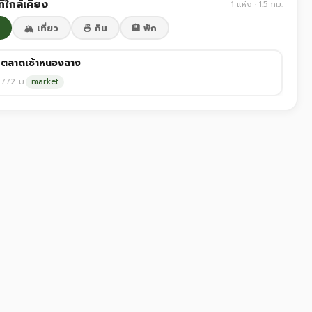
ี่ใกล้เคียง
1 แห่ง · 1.5 กม.
🏔️ เที่ยว
🍜 กิน
🏨 พัก
ตลาดเช้าหนองฉาง
772 ม.
market