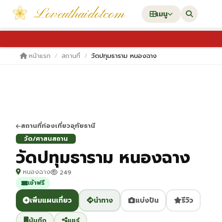
Loveuthaidotcom
เมนู
หน้าแรก
สถานที่
วัดปทุมธาราม หนองฉาง
สถานที่ท่องเที่ยวอุทัยธานี
วัด/ศาสนสถาน
วัดปทุมธาราม หนองฉาง
หนองฉาง
249
เข้าฟรี
เพิ่มแผนเที่ยว
นำทาง
แบ่งปัน
รีวิว
บันทึก
แชร์