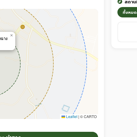
สถานท
ทั้งหมด
×
งฉาง
Leaflet
|
© CARTO