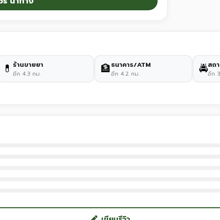
ps นำทาง
ร้านขายยา
ธนาคาร/ATM
สถา
💊
🏦
🚔
อีก 4.3 กม.
อีก 4.2 กม.
อีก 
เขียนรีวิว