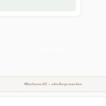
"
วัดสงบ ร่มรื่น
วัดปทุมธาราม หนองฉาง · อุทัยธานี
📢
ลงโฆษณาที่นี่ — คลิกเพื่อดูรายละเอียด