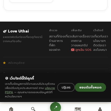
🌿 Love Uthai
สำรวจ
เพิ่มเติม
เว็บไซต์
สถานที่ท่องเที่ยว
เส้นทางเรื่องราว
เกี่ยวกับเรา
แพลตฟอร์มท่องเที่ยวอุทัยธานี
ร้านอาหาร
เทศกาล
นโยบายฯ
จากคนท้องถิ่น
ที่พัก
วางแผนทริป
ติดต่อเรา
ของฝาก
ฉุกเฉิน SOS
ลงโฆษณา
สนับสนุนโดย
© 2026 Love Uthai · พัฒนาโดย
Uthai Thani Smart System
กฎกติกา
·
ความเป็นส่วนตัว
🍪 เว็บไซต์นี้ใช้คุกกี้
เราเก็บข้อมูลการใช้งานแบบไม่ระบุตัวตน
ปฏิเสธ
ยอมรับทั้งหมด
เพื่อปรับปรุงประสบการณ์ ตาม
นโยบาย
PDPA
— คุณสามารถขอลบข้อมูลได้ที่
หน้านโยบายฯ
📍
🏠
🔍
🗺️
👤