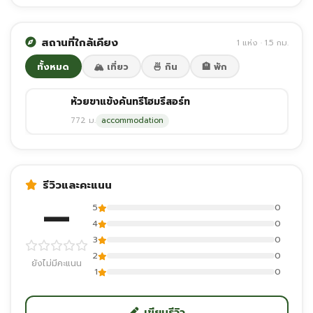
สถานที่ใกล้เคียง
1 แห่ง · 1.5 กม.
ทั้งหมด
🏔️ เที่ยว
🍜 กิน
🏨 พัก
ห้วยขาแข้งคันทรีโฮมรีสอร์ท
772 ม.
accommodation
รีวิวและคะแนน
—
5
0
4
0
3
0
2
0
ยังไม่มีคะแนน
1
0
เขียนรีวิว